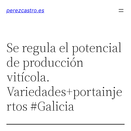
Saltar
perezcastro.es
al
contenido
Se regula el potencial
de producción
vitícola.
Variedades+portainje
rtos #Galicia