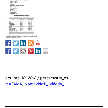
octubre 30, 2018
@perezcastro_es
MAPAMA
, 
plantavida®_
, 
viñedo_